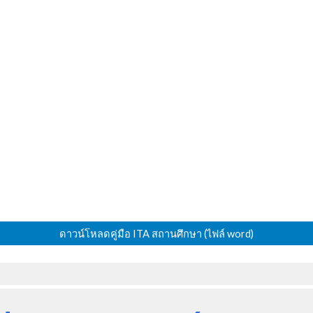
ดาวน์โหลดคู่มือ ITA สถานศึกษา (ไฟล์ word)